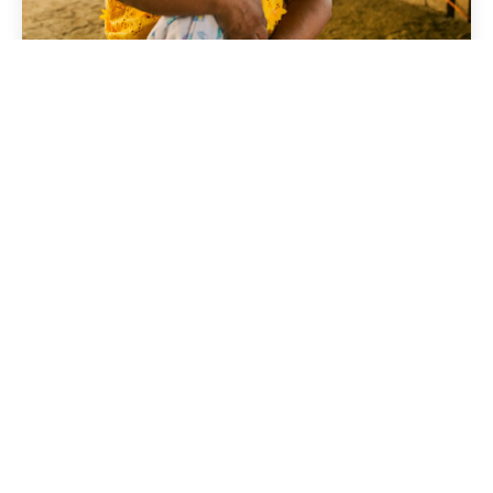
19 Mayo 2026
Noticias
Manos que nunca descansan:
Ana María protege la vida
con ciencia y tradición
Leer más